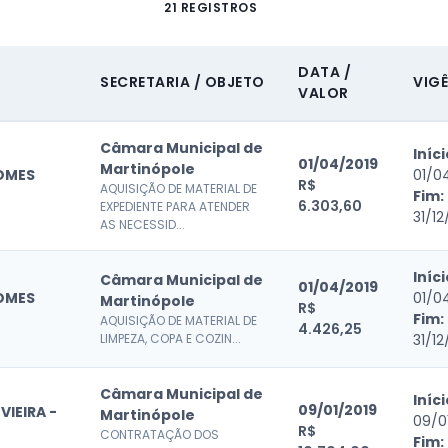
21 REGISTROS
DATA /
SECRETARIA / OBJETO
VIG
VALOR
Câmara Municipal de
Iníci
01/04/2019
Martinópole
OMES
01/0
R$
AQUISIÇÃO DE MATERIAL DE
Fim:
6.303,60
EXPEDIENTE PARA ATENDER
31/12
AS NECESSID...
Iníci
Câmara Municipal de
01/04/2019
OMES
01/0
Martinópole
R$
Fim:
AQUISIÇÃO DE MATERIAL DE
4.426,25
LIMPEZA, COPA E COZIN...
31/12
Câmara Municipal de
Iníci
09/01/2019
VIEIRA -
Martinópole
09/0
R$
CONTRATAÇÃO DOS
Fim: