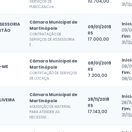
10.704,00
SERVIÇOS DE
31/12
PUBLICA&Cce...
Câmara Municipal de
Iníci
SESSORIA
09/01/2019
Martinópole
09/0
ESTÃO
R$
CONTRATAÇÃO DE
Fim:
17.000,00
SERVIÇOS DE ASSESSORIA
31/12
E...
Iníci
Câmara Municipal de
08/01/2019
08/0
 -ME
Martinópole
R$
Fim:
CONTRTAÇÃO DE SERVIÇOS
7.200,00
DE LOCAÇ&...
08/0
Câmara Municipal de
Iníci
28/11/2018
LIVEIRA
Martinópole
28/11
R$
AQUISIÇÃO DE MATERIAL
Fim:
17.143,00
PARA ATENDER AS
31/12
NECESSID...