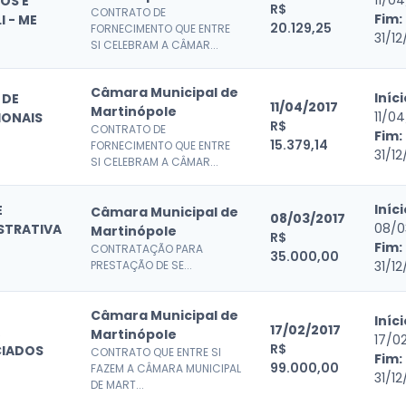
11/0
OS E
R$
CONTRATO DE
Fim:
 - ME
20.129,25
FORNECIMENTO QUE ENTRE
31/12
SI CELEBRAM A CÂMAR...
Câmara Municipal de
Iníci
 DE
11/04/2017
Martinópole
11/0
IONAIS
R$
CONTRATO DE
Fim:
15.379,14
FORNECIMENTO QUE ENTRE
31/12
SI CELEBRAM A CÂMAR...
Iníci
E
Câmara Municipal de
08/03/2017
08/0
STRATIVA
Martinópole
R$
Fim:
CONTRATAÇÃO PARA
35.000,00
PRESTAÇÃO DE SE...
31/12
Câmara Municipal de
Iníci
17/02/2017
Martinópole
17/0
R$
IADOS
CONTRATO QUE ENTRE SI
Fim:
99.000,00
FAZEM A CÂMARA MUNICIPAL
31/12
DE MART...