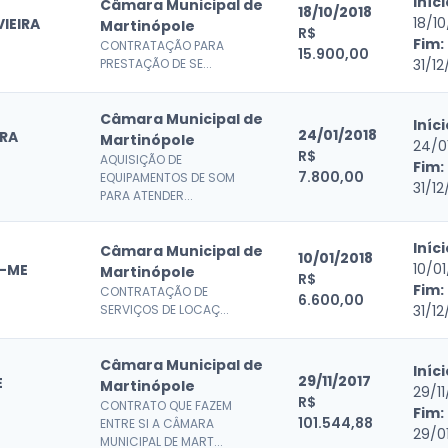
Iníci
Câmara Municipal de
18/10/2018
18/10
VIEIRA
Martinópole
R$
Fim:
CONTRATAÇÃO PARA
15.900,00
PRESTAÇÃO DE SE...
31/12
Câmara Municipal de
Iníci
24/01/2018
RRA
Martinópole
24/0
R$
AQUISIÇÃO DE
Fim:
7.800,00
EQUIPAMENTOS DE SOM
31/12
PARA ATENDER...
Iníci
Câmara Municipal de
10/01/2018
10/01
 -ME
Martinópole
R$
Fim:
CONTRATAÇÃO DE
6.600,00
SERVIÇOS DE LOCAÇ...
31/12
Câmara Municipal de
Iníci
29/11/2017
E
Martinópole
29/11
R$
E
CONTRATO QUE FAZEM
Fim:
101.544,88
ENTRE SI A CÂMARA
29/0
MUNICIPAL DE MART...