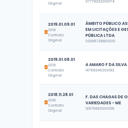
07779242000174
Original
ÂMBITO PÚBLICO AS
2019.01.09.01
EM LICITAÇÕES E G
2019
Contrato
PÚBLICA LTDA
Original
02695738800010
2019.01.08.01
A AMARO F DA SILVA
2019
Contrato
14769245000192
Original
2018.11.28.01
F. DAS CHAGAS DE O
2018
VARIEDADES - ME
Contrato
12975890000136
Original