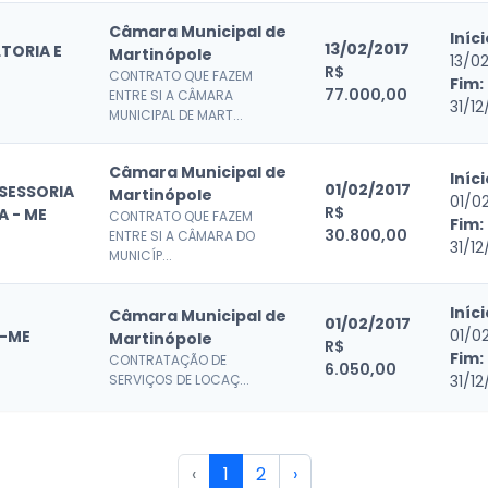
Câmara Municipal de
Iníci
13/02/2017
TORIA E
Martinópole
13/0
R$
CONTRATO QUE FAZEM
Fim:
77.000,00
ENTRE SI A CÂMARA
31/12
MUNICIPAL DE MART...
Câmara Municipal de
Iníci
01/02/2017
SESSORIA
Martinópole
01/0
R$
A - ME
CONTRATO QUE FAZEM
Fim:
30.800,00
ENTRE SI A CÂMARA DO
31/12
MUNICÍP...
Iníci
Câmara Municipal de
01/02/2017
01/0
 -ME
Martinópole
R$
Fim:
CONTRATAÇÃO DE
6.050,00
SERVIÇOS DE LOCAÇ...
31/12
‹
1
2
›