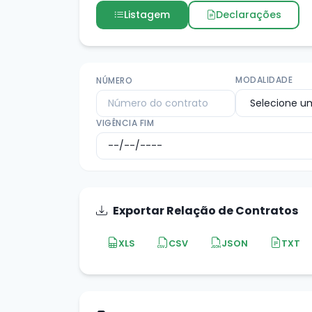
Listagem
Declarações
MODALIDADE
NÚMERO
VIGÊNCIA FIM
Exportar Relação de Contratos
XLS
CSV
JSON
TXT