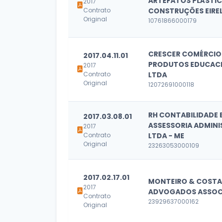
ARTEFATOS PLÁSTIC
2017
Contrato
CONSTRUÇÕES EIRELI
Original
10761866000179
CRESCER COMÉRCIO
2017.04.11.01
PRODUTOS EDUCAC
2017
Contrato
LTDA
Original
12072691000118
RH CONTABILIDADE 
2017.03.08.01
ASSESSORIA ADMINI
2017
Contrato
LTDA - ME
Original
23263053000109
2017.02.17.01
MONTEIRO & COSTA
2017
ADVOGADOS ASSOC
Contrato
23929637000162
Original