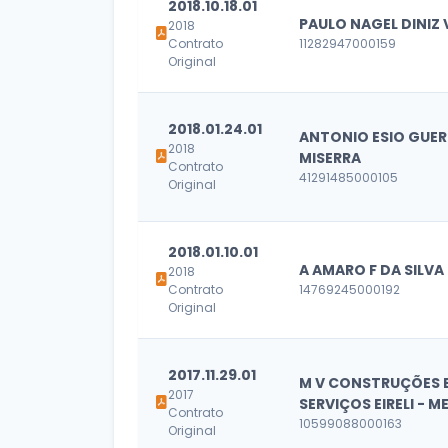
2018.10.18.01
PAULO NAGEL DINIZ 
2018
Contrato
11282947000159
Original
2018.01.24.01
ANTONIO ESIO GUE
2018
MISERRA
Contrato
41291485000105
Original
2018.01.10.01
A AMARO F DA SILVA
2018
Contrato
14769245000192
Original
2017.11.29.01
M V CONSTRUÇÕES 
2017
SERVIÇOS EIRELI - M
Contrato
10599088000163
Original